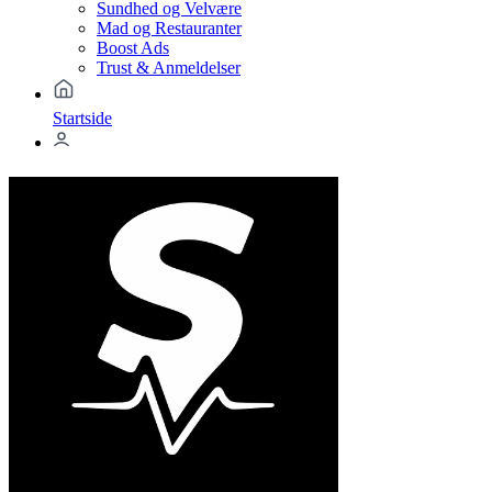
Sundhed og Velvære
Mad og Restauranter
Boost Ads
Trust & Anmeldelser
Startside