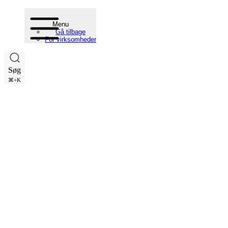
Menu
Gå tilbage
For virksomheder
Søg
⌘+K