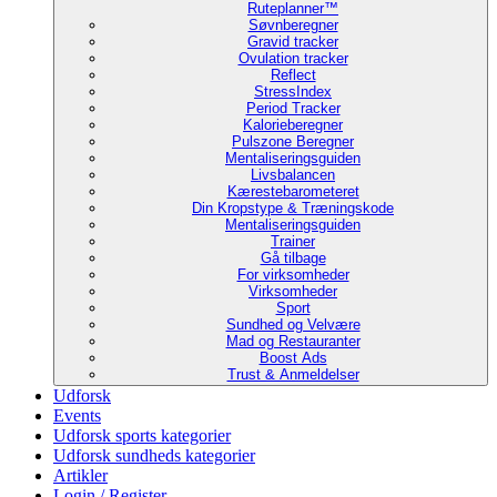
Ruteplanner™
Søvnberegner
Gravid tracker
Ovulation tracker
Reflect
StressIndex
Period Tracker
Kalorieberegner
Pulszone Beregner
Mentaliseringsguiden
Livsbalancen
Kærestebarometeret
Din Kropstype & Træningskode
Mentaliseringsguiden
Trainer
Gå tilbage
For virksomheder
Virksomheder
Sport
Sundhed og Velvære
Mad og Restauranter
Boost Ads
Trust & Anmeldelser
Udforsk
Events
Udforsk sports kategorier
Udforsk sundheds kategorier
Artikler
Login / Register