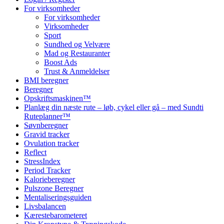
For virksomheder
For virksomheder
Virksomheder
Sport
Sundhed og Velvære
Mad og Restauranter
Boost Ads
Trust & Anmeldelser
BMI beregner
Beregner
Opskriftsmaskinen™
Planlæg din næste rute – løb, cykel eller gå – med Sundti
Ruteplanner™
Søvnberegner
Gravid tracker
Ovulation tracker
Reflect
StressIndex
Period Tracker
Kalorieberegner
Pulszone Beregner
Mentaliseringsguiden
Livsbalancen
Kærestebarometeret