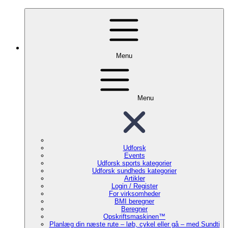
Menu
Menu
Udforsk
Events
Udforsk sports kategorier
Udforsk sundheds kategorier
Artikler
Login / Register
For virksomheder
BMI beregner
Beregner
Opskriftsmaskinen™
Planlæg din næste rute – løb, cykel eller gå – med Sundti