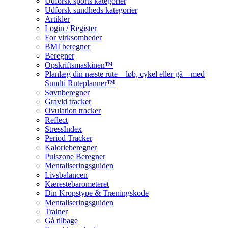
Udforsk sports kategorier
Udforsk sundheds kategorier
Artikler
Login / Register
For virksomheder
BMI beregner
Beregner
Opskriftsmaskinen™
Planlæg din næste rute – løb, cykel eller gå – med
Sundti Ruteplanner™
Søvnberegner
Gravid tracker
Ovulation tracker
Reflect
StressIndex
Period Tracker
Kalorieberegner
Pulszone Beregner
Mentaliseringsguiden
Livsbalancen
Kærestebarometeret
Din Kropstype & Træningskode
Mentaliseringsguiden
Trainer
Gå tilbage