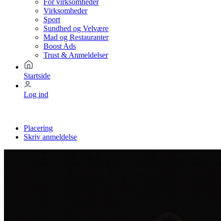
For virksomheder
Virksomheder
Sport
Sundhed og Velvære
Mad og Restauranter
Boost Ads
Trust & Anmeldelser
Startside
Log ind
Placering
Skriv anmeldelse