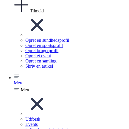
Tilmeld
Opret en sundhedsprofil
Opret en sportsprofil
Opret brugerprofil
Opret et event
Opret en samling
Skriv en artikel
Mere
Mere
Udforsk
Events