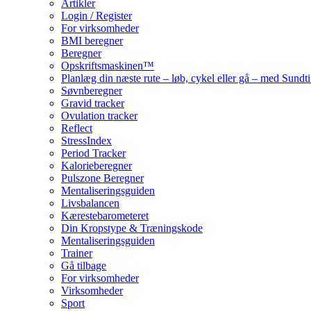
Artikler
Login / Register
For virksomheder
BMI beregner
Beregner
Opskriftsmaskinen™
Planlæg din næste rute – løb, cykel eller gå – med Sund
Søvnberegner
Gravid tracker
Ovulation tracker
Reflect
StressIndex
Period Tracker
Kalorieberegner
Pulszone Beregner
Mentaliseringsguiden
Livsbalancen
Kærestebarometeret
Din Kropstype & Træningskode
Mentaliseringsguiden
Trainer
Gå tilbage
For virksomheder
Virksomheder
Sport