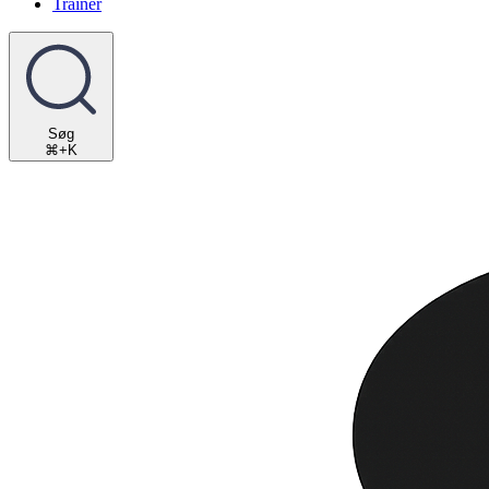
Trainer
Søg
⌘+K