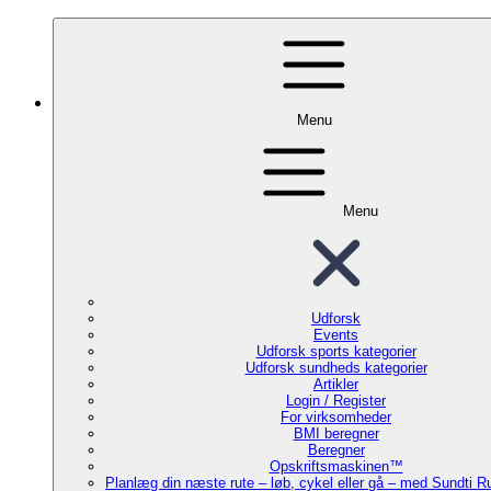
Menu
Menu
Udforsk
Events
Udforsk sports kategorier
Udforsk sundheds kategorier
Artikler
Login / Register
For virksomheder
BMI beregner
Beregner
Opskriftsmaskinen™
Planlæg din næste rute – løb, cykel eller gå – med Sundti 