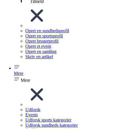
Tilmeld
Opret en sundhedsprofil
Opret en sportsprofil
Opret brugerprofil
Opret et event
Opret en samling
Skriv en artikel
Mere
Mere
Udforsk
Events
Udforsk sports kategorier
Udforsk sundheds kategorier