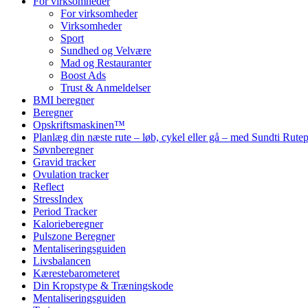
For virksomheder
For virksomheder
Virksomheder
Sport
Sundhed og Velvære
Mad og Restauranter
Boost Ads
Trust & Anmeldelser
BMI beregner
Beregner
Opskriftsmaskinen™
Planlæg din næste rute – løb, cykel eller gå – med Sundti Rut
Søvnberegner
Gravid tracker
Ovulation tracker
Reflect
StressIndex
Period Tracker
Kalorieberegner
Pulszone Beregner
Mentaliseringsguiden
Livsbalancen
Kærestebarometeret
Din Kropstype & Træningskode
Mentaliseringsguiden