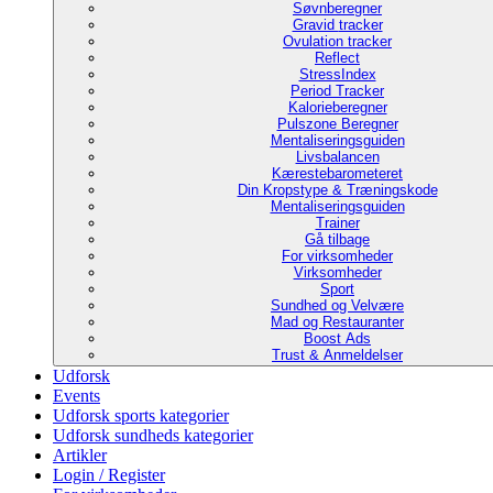
Søvnberegner
Gravid tracker
Ovulation tracker
Reflect
StressIndex
Period Tracker
Kalorieberegner
Pulszone Beregner
Mentaliseringsguiden
Livsbalancen
Kærestebarometeret
Din Kropstype & Træningskode
Mentaliseringsguiden
Trainer
Gå tilbage
For virksomheder
Virksomheder
Sport
Sundhed og Velvære
Mad og Restauranter
Boost Ads
Trust & Anmeldelser
Udforsk
Events
Udforsk sports kategorier
Udforsk sundheds kategorier
Artikler
Login / Register