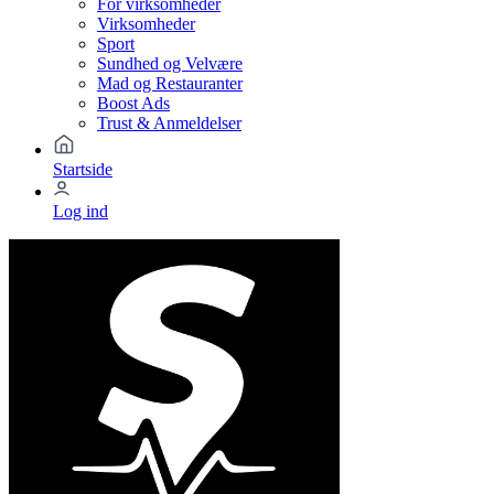
For virksomheder
Virksomheder
Sport
Sundhed og Velvære
Mad og Restauranter
Boost Ads
Trust & Anmeldelser
Startside
Log ind