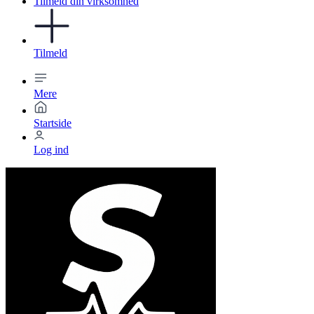
Tilmeld din virksomhed
Tilmeld
Mere
Startside
Log ind