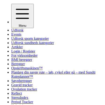
Menu
Udforsk
Events
Udforsk sports kategorier
Udforsk sundheds kategorier
Artikler
Login / Register
For virksomheder
BMI beregner
Beregner
Opskriftsmaskinen™
Planlæg din næste rute – løb, cykel eller gå – med Sundti
Ruteplanner™
Søvnberegner
Gravid tracker
Ovulation tracker
Reflect
StressIndex
Period Tracker