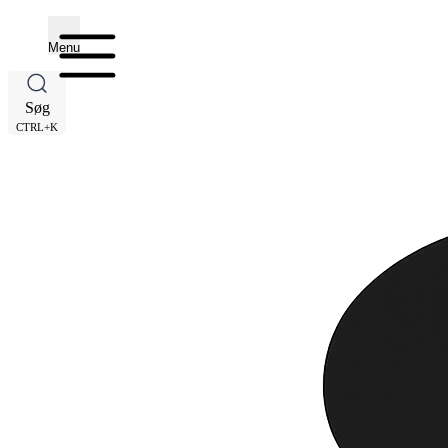
Menu
Søg
CTRL+K