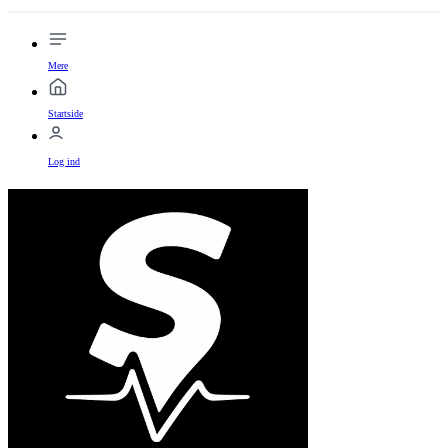
Mere
Startside
Log ind