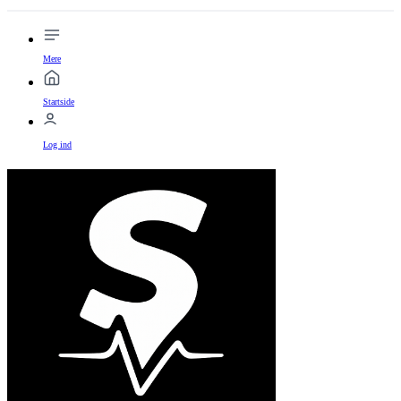
Mere
Startside
Log ind