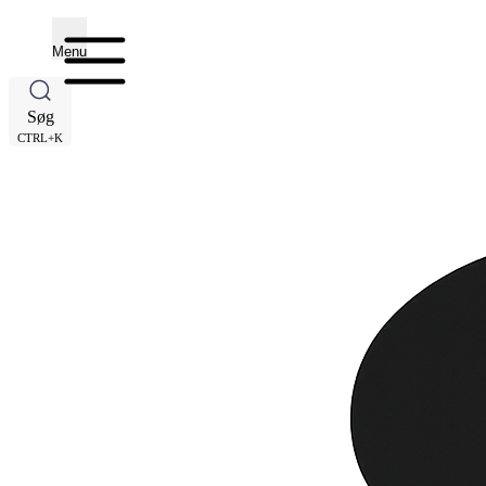
Menu
Søg
CTRL+K