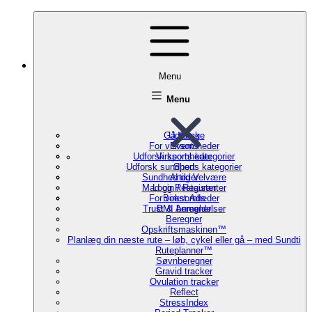
Menu
Menu
Gå tilbage
Udforsk
For virksomheder
Events
Udforsk sports kategorier
Virksomheder
Udforsk sundheds kategorier
Sport
Sundhed og Velvære
Artikler
Mad og Restauranter
Login / Register
For virksomheder
Boost Ads
Trust & Anmeldelser
BMI beregner
Beregner
Opskriftsmaskinen™
Planlæg din næste rute – løb, cykel eller gå – med Sundti
Ruteplanner™
Søvnberegner
Gravid tracker
Ovulation tracker
Reflect
StressIndex