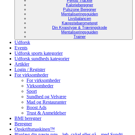
Period Tracker
Kalorieberegner
Pulszone Beregner
Mentaliseringsguiden
Livsbalancen
Kærestebarometeret
Din Kropstype & Træningskode
Mentaliseringsguiden
Trainer
Udforsk
Events
Udforsk sports kategorier
Udforsk sundheds kategorier
Artikler
Login / Register
For virksomheder
For virksomheder
Virksomheder
Sport
Sundhed og Velvære
Mad og Restauranter
Boost Ads
Trust & Anmeldelser
BMI beregner
Beregner
Opskriftsmaskinen™
Planlæg din næste rute – løb, cykel eller gå – med Sundti