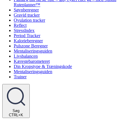
Ruteplanner™
Søvnberegner
Gravid tracker
Ovulation tracker
Reflect
StressIndex
Period Tracker
Kalorieberegner
Pulszone Beregner
Mentaliseringsguiden
Livsbalancen
Kærestebarometeret
Din Kropstype & Træningskode
Mentaliseringsguiden
Trainer
Søg
CTRL+K