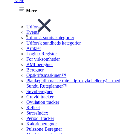
Mere
Mere
Udforsk
Events
Udforsk sports kategorier
Udforsk sundheds kategorier
Artikler
Login / Register
For virksomheder
BMI beregner
Beregner
Opskriftsmaskinen™
Planlæg din næste rute – løb, cykel eller gå – med
Sundti Ruteplanner™
Søvnberegner
Gravid tracker
Ovulation tracker
Reflect
StressIndex
Period Tracker
Kalorieberegner
Pulszone Beregner