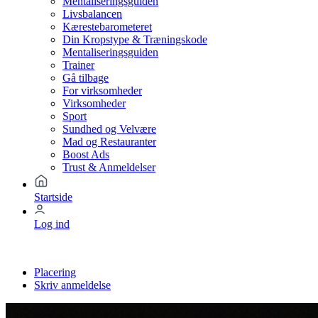
Mentaliseringsguiden
Livsbalancen
Kærestebarometeret
Din Kropstype & Træningskode
Mentaliseringsguiden
Trainer
Gå tilbage
For virksomheder
Virksomheder
Sport
Sundhed og Velvære
Mad og Restauranter
Boost Ads
Trust & Anmeldelser
Startside
Log ind
Placering
Skriv anmeldelse