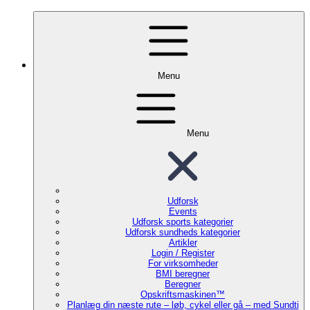
Menu
Menu
Udforsk
Events
Udforsk sports kategorier
Udforsk sundheds kategorier
Artikler
Login / Register
For virksomheder
BMI beregner
Beregner
Opskriftsmaskinen™
Planlæg din næste rute – løb, cykel eller gå – med Sundti