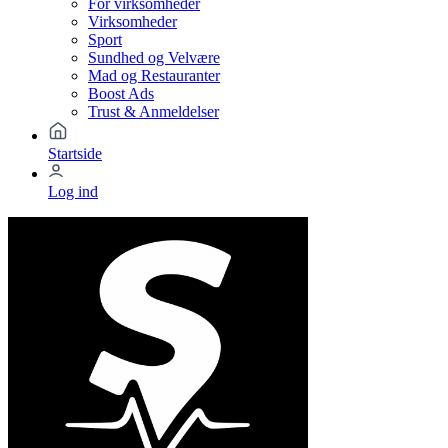
For virksomheder
Virksomheder
Sport
Sundhed og Velvære
Mad og Restauranter
Boost Ads
Trust & Anmeldelser
Startside
Log ind