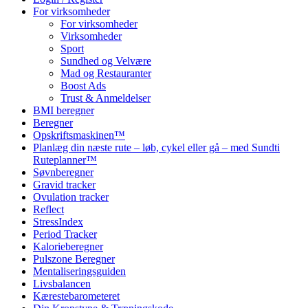
For virksomheder
For virksomheder
Virksomheder
Sport
Sundhed og Velvære
Mad og Restauranter
Boost Ads
Trust & Anmeldelser
BMI beregner
Beregner
Opskriftsmaskinen™
Planlæg din næste rute – løb, cykel eller gå – med Sundti
Ruteplanner™
Søvnberegner
Gravid tracker
Ovulation tracker
Reflect
StressIndex
Period Tracker
Kalorieberegner
Pulszone Beregner
Mentaliseringsguiden
Livsbalancen
Kærestebarometeret