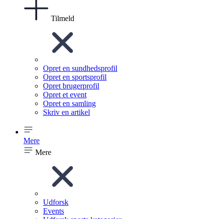
Tilmeld
Opret en sundhedsprofil
Opret en sportsprofil
Opret brugerprofil
Opret et event
Opret en samling
Skriv en artikel
Mere
Mere
Udforsk
Events