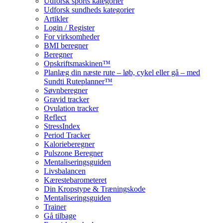
Udforsk sports kategorier
Udforsk sundheds kategorier
Artikler
Login / Register
For virksomheder
BMI beregner
Beregner
Opskriftsmaskinen™
Planlæg din næste rute – løb, cykel eller gå – med
Sundti Ruteplanner™
Søvnberegner
Gravid tracker
Ovulation tracker
Reflect
StressIndex
Period Tracker
Kalorieberegner
Pulszone Beregner
Mentaliseringsguiden
Livsbalancen
Kærestebarometeret
Din Kropstype & Træningskode
Mentaliseringsguiden
Trainer
Gå tilbage