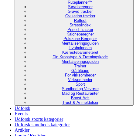
Ruteplanner™
Søvnberegner
Gravid tracker
Ovulation tracker
Reflect
StressIndex
Period Tracker
Kalorieberegner
Pulszone Beregner
Mentaliseringsguiden
Livsbalancen
Kærestebarometeret
Din Kropstype & Træningskode
Mentaliseringsguiden
Trainer
Gå tilbage
For virksomheder
Virksomheder
Sport
Sundhed og Velvære
Mad og Restauranter
Boost Ads
Trust & Anmeldelser
Udforsk
Events
Udforsk sports kategorier
Udforsk sundheds kategorier
Artikler
Login / Register