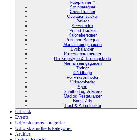
Ruteplanner™
Søvnberegner
Gravid tracker
Ovulation tracker
Reflect
StressIndex
Period Tracker
Kalorieberegner
Pulszone Beregner
Mentaliseringsguiden
Livsbalancen
Kærestebarometeret
Din Kropstype & Træningskode
Mentaliseringsguiden
Trainer
Gå tilbage
For virksomheder
Virksomheder
Sport
Sundhed og Velvære
Mad og Restauranter
Boost Ads
Trust & Anmeldelser
Udforsk
Events
Udforsk sports kategorier
Udforsk sundheds kategorier
Artikler
Login / Register