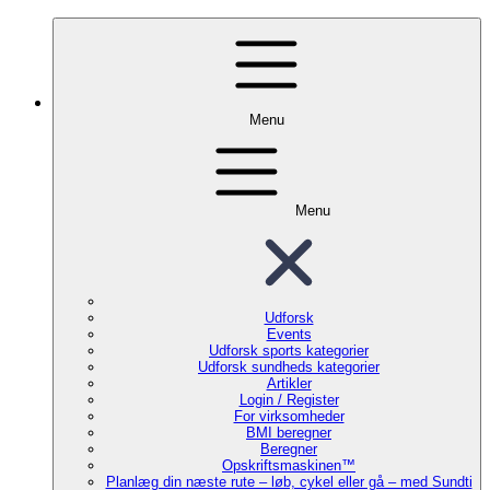
Menu
Menu
Udforsk
Events
Udforsk sports kategorier
Udforsk sundheds kategorier
Artikler
Login / Register
For virksomheder
BMI beregner
Beregner
Opskriftsmaskinen™
Planlæg din næste rute – løb, cykel eller gå – med Sundti