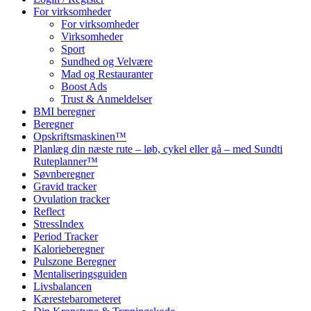
For virksomheder
For virksomheder
Virksomheder
Sport
Sundhed og Velvære
Mad og Restauranter
Boost Ads
Trust & Anmeldelser
BMI beregner
Beregner
Opskriftsmaskinen™
Planlæg din næste rute – løb, cykel eller gå – med Sundti
Ruteplanner™
Søvnberegner
Gravid tracker
Ovulation tracker
Reflect
StressIndex
Period Tracker
Kalorieberegner
Pulszone Beregner
Mentaliseringsguiden
Livsbalancen
Kærestebarometeret