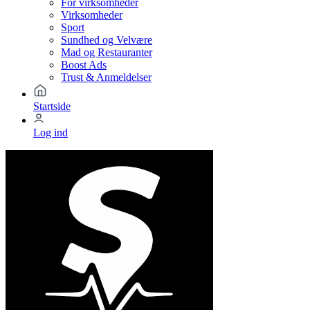
For virksomheder
Virksomheder
Sport
Sundhed og Velvære
Mad og Restauranter
Boost Ads
Trust & Anmeldelser
Startside
Log ind