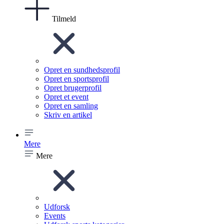
Tilmeld
Opret en sundhedsprofil
Opret en sportsprofil
Opret brugerprofil
Opret et event
Opret en samling
Skriv en artikel
Mere
Mere
Udforsk
Events