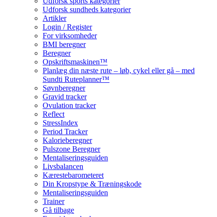
Udforsk sports kategorier
Udforsk sundheds kategorier
Artikler
Login / Register
For virksomheder
BMI beregner
Beregner
Opskriftsmaskinen™
Planlæg din næste rute – løb, cykel eller gå – med
Sundti Ruteplanner™
Søvnberegner
Gravid tracker
Ovulation tracker
Reflect
StressIndex
Period Tracker
Kalorieberegner
Pulszone Beregner
Mentaliseringsguiden
Livsbalancen
Kærestebarometeret
Din Kropstype & Træningskode
Mentaliseringsguiden
Trainer
Gå tilbage