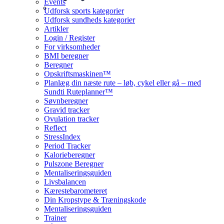
Events
Udforsk sports kategorier
Udforsk sundheds kategorier
Artikler
Login / Register
For virksomheder
BMI beregner
Beregner
Opskriftsmaskinen™
Planlæg din næste rute – løb, cykel eller gå – med
Sundti Ruteplanner™
Søvnberegner
Gravid tracker
Ovulation tracker
Reflect
StressIndex
Period Tracker
Kalorieberegner
Pulszone Beregner
Mentaliseringsguiden
Livsbalancen
Kærestebarometeret
Din Kropstype & Træningskode
Mentaliseringsguiden
Trainer