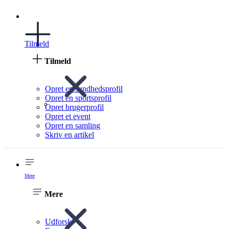
Tilmeld
Tilmeld
Opret en sundhedsprofil
Opret en sportsprofil
Opret brugerprofil
Opret et event
Opret en samling
Skriv en artikel
Mere
Mere
Udforsk