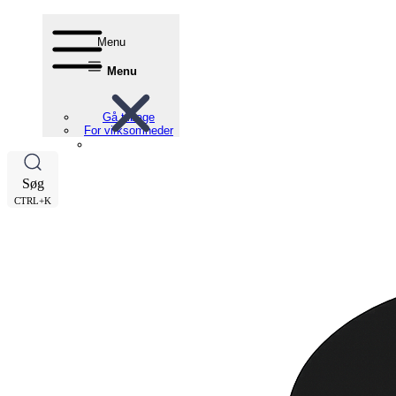
Menu
Menu
Gå tilbage
For virksomheder
Søg
CTRL+K