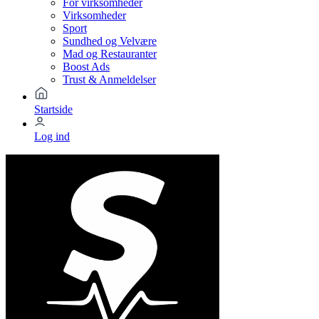
For virksomheder
Virksomheder
Sport
Sundhed og Velvære
Mad og Restauranter
Boost Ads
Trust & Anmeldelser
Startside
Log ind