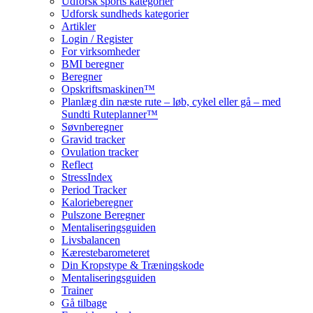
Udforsk sports kategorier
Udforsk sundheds kategorier
Artikler
Login / Register
For virksomheder
BMI beregner
Beregner
Opskriftsmaskinen™
Planlæg din næste rute – løb, cykel eller gå – med
Sundti Ruteplanner™
Søvnberegner
Gravid tracker
Ovulation tracker
Reflect
StressIndex
Period Tracker
Kalorieberegner
Pulszone Beregner
Mentaliseringsguiden
Livsbalancen
Kærestebarometeret
Din Kropstype & Træningskode
Mentaliseringsguiden
Trainer
Gå tilbage