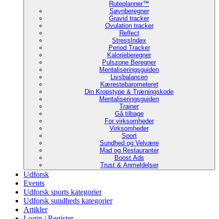
Ruteplanner™
Søvnberegner
Gravid tracker
Ovulation tracker
Reflect
StressIndex
Period Tracker
Kalorieberegner
Pulszone Beregner
Mentaliseringsguiden
Livsbalancen
Kærestebarometeret
Din Kropstype & Træningskode
Mentaliseringsguiden
Trainer
Gå tilbage
For virksomheder
Virksomheder
Sport
Sundhed og Velvære
Mad og Restauranter
Boost Ads
Trust & Anmeldelser
Udforsk
Events
Udforsk sports kategorier
Udforsk sundheds kategorier
Artikler
Login / Register