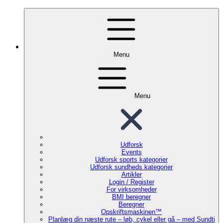
Menu
Menu
Udforsk
Events
Udforsk sports kategorier
Udforsk sundheds kategorier
Artikler
Login / Register
For virksomheder
BMI beregner
Beregner
Opskriftsmaskinen™
Planlæg din næste rute – løb, cykel eller gå – med Sundti