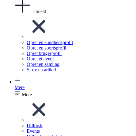
Tilmeld
Opret en sundhedsprofil
Opret en sportsprofil
Opret brugerprofil
Opret et event
Opret en samling
Skriv en artikel
Mere
Mere
Udforsk
Events