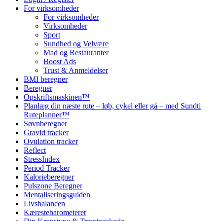
For virksomheder
For virksomheder
Virksomheder
Sport
Sundhed og Velvære
Mad og Restauranter
Boost Ads
Trust & Anmeldelser
BMI beregner
Beregner
Opskriftsmaskinen™
Planlæg din næste rute – løb, cykel eller gå – med Sundti
Ruteplanner™
Søvnberegner
Gravid tracker
Ovulation tracker
Reflect
StressIndex
Period Tracker
Kalorieberegner
Pulszone Beregner
Mentaliseringsguiden
Livsbalancen
Kærestebarometeret