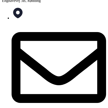
Enghavevej 3B, Rødding