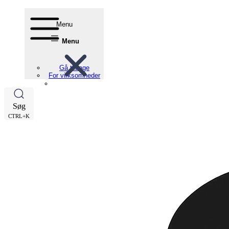
Menu
Menu
Gå tilbage
For virksomheder
Søg
CTRL+K