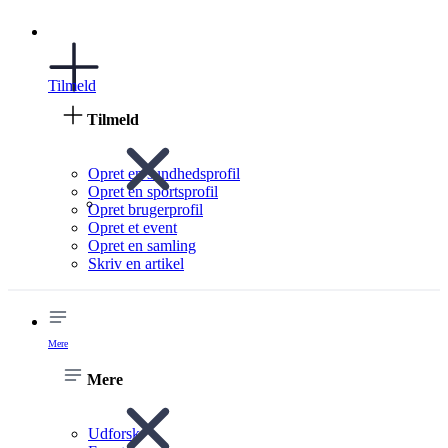
Tilmeld
Tilmeld
Opret en sundhedsprofil
Opret en sportsprofil
Opret brugerprofil
Opret et event
Opret en samling
Skriv en artikel
Mere
Mere
Udforsk