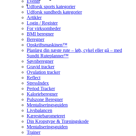
Events
Udforsk sports kategorier
Udforsk sundheds kategorier
Artikler
Login / Register
For virksomheder
BMI beregner
Beregner
Opskriftsmaskinen™
Planlæg din næste rute – løb, cykel eller gå – med
Sundti Ruteplanner™
Søvnberegner
Gravid tracker
Ovulation tracker
Reflect
StressIndex
Period Tracker
Kalorieberegner
Pulszone Beregner
Mentaliseringsguiden
Livsbalancen
Kærestebarometeret
Din Kropstype & Træningskode
Mentaliseringsguiden
Trainer